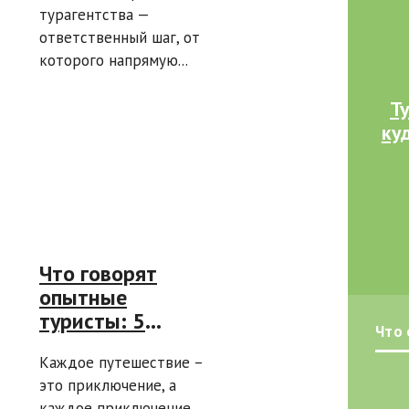
турагентства —
ответственный шаг, от
которого напрямую...
Т
ку
Что говорят
опытные
туристы: 5
Что
лайфхаков
Каждое путешествие –
путешественника,
это приключение, а
которые спасают
каждое приключение