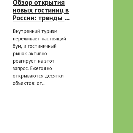
Обзор открытия
новых гостиниц в
России: тренды и
советы по
Внутренний туризм
выбору
переживает настоящий
бум, и гостиничный
рынок активно
реагирует на этот
запрос. Ежегодно
открываются десятки
объектов: от...