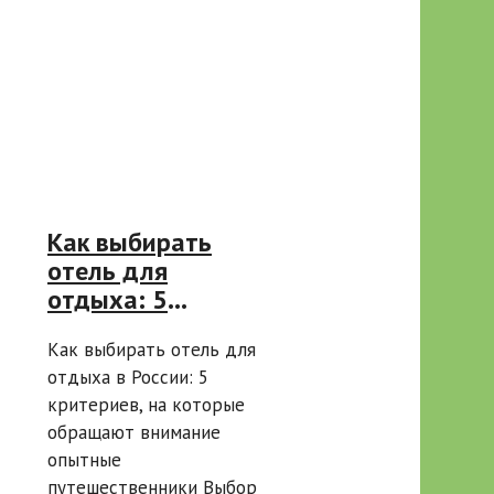
Как выбирать
отель для
отдыха: 5
критериев,
Как выбирать отель для
которые
отдыха в России: 5
проверяют
критериев, на которые
опытные туристы
обращают внимание
ещё до
опытные
бронирования
путешественники Выбор