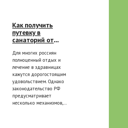
Как получить
путевку в
санаторий от
поликлиники,
Для многих россиян
соцзащиты и
полноценный отдых и
через льготы —
лечение в здравницах
полная
кажутся дорогостоящим
инструкция
удовольствием. Однако
законодательство РФ
предусматривает
несколько механизмов,...