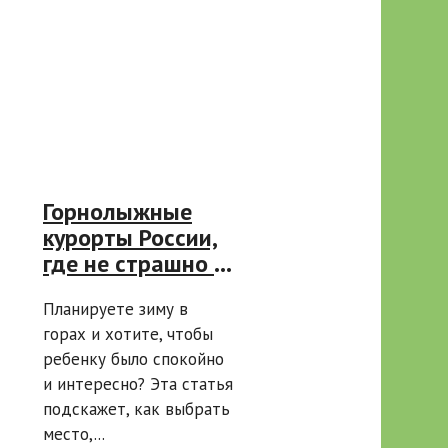
Горнолыжные
курорты России,
где не страшно с
ребенком:
Планируете зиму в
горнолыжный
горах и хотите, чтобы
курорт с детьми,
ребенку было спокойно
детские трассы,
и интересно? Эта статья
подъемники и
подскажет, как выбрать
школы для
место,...
малышей