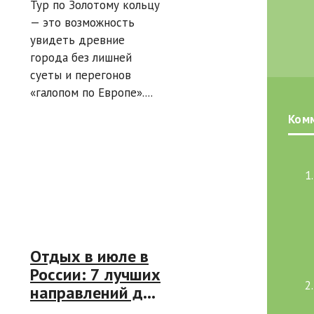
Тур по Золотому кольцу
транспорта —
— это возможность
теплоход,
увидеть древние
автобус или
города без лишней
поезд
суеты и перегонов
«галопом по Европе»....
Ком
Отдых в июле в
России: 7 лучших
направлений для
моря, походов и