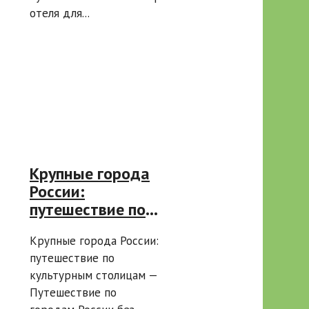
отеля для...
Крупные города
России:
путешествие по
культурным
Крупные города России:
столицам —
путешествие по
Путешествие по
культурным столицам —
городам России
Путешествие по
без спешки