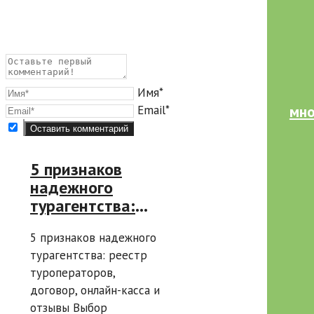
Имя*
мно
Email*
5 признаков
надежного
турагентства:
реестр
5 признаков надежного
туроператоров,
турагентства: реестр
договор, онлайн-
туроператоров,
касса и отзывы
договор, онлайн-касса и
отзывы Выбор