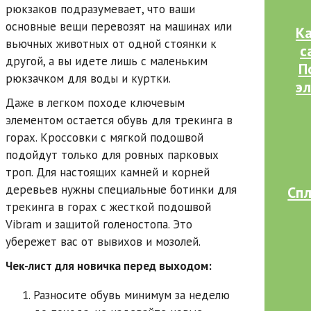
рюкзаков подразумевает, что ваши
основные вещи перевозят на машинах или
Ка
вьючных животных от одной стоянки к
с
другой, а вы идете лишь с маленьким
П
рюкзачком для воды и куртки.
эл
Даже в легком походе ключевым
элементом остается обувь для трекинга в
горах. Кроссовки с мягкой подошвой
подойдут только для ровных парковых
троп. Для настоящих камней и корней
деревьев нужны специальные ботинки для
Спл
трекинга в горах с жесткой подошвой
Vibram и защитой голеностопа. Это
убережет вас от вывихов и мозолей.
Чек-лист для новичка перед выходом:
Разносите обувь минимум за неделю