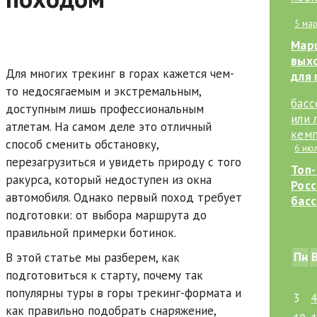
и де
5 мар
заб
Мар
вых
Для многих трекинг в горах кажется чем-
для 
то недосягаемым и экстремальным,
похо
прос
доступным лишь профессиональным
от т
атлетам. На самом деле это отличный
нов
способ сменить обстановку,
6 июл
перезагрузиться и увидеть природу с того
Топ-
ракурса, который недоступен из окна
Росс
автомобиля. Однако первый поход требует
басс
подготовки: от выбора маршрута до
или 
кемп
правильной примерки ботинок.
циви
Пн
В этой статье мы разберем, как
куда
подготовиться к старту, почему так
популярны туры в горы трекинг-формата и
3
как правильно подобрать снаряжение,