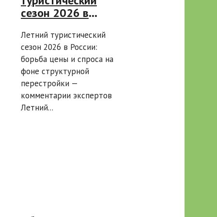
туристический
сезон 2026 в
России: борьба
Летний туристический
цены и спроса на
сезон 2026 в России:
фоне
борьба цены и спроса на
структурной
фоне структурной
перестройки —
перестройки —
комментарии
комментарии экспертов
экспертов
Летний...