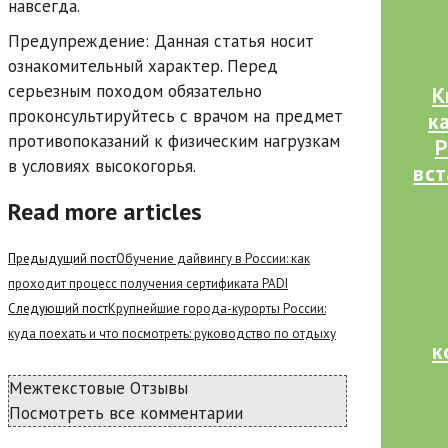
навсегда.
Предупреждение: Данная статья носит
ознакомительный характер. Перед
серьезным походом обязательно
К
проконсультируйтесь с врачом на предмет
к
противопоказаний к физическим нагрузкам
Р
в условиях высокогорья.
вст
Read more articles
Предыдущий пост
Обучение дайвингу в России: как
проходит процесс получения сертификата PADI
Следующий пост
Крупнейшие города-курорты России:
куда поехать и что посмотреть: руководство по отдыху
к
Межтекстовые Отзывы
Посмотреть все комментарии