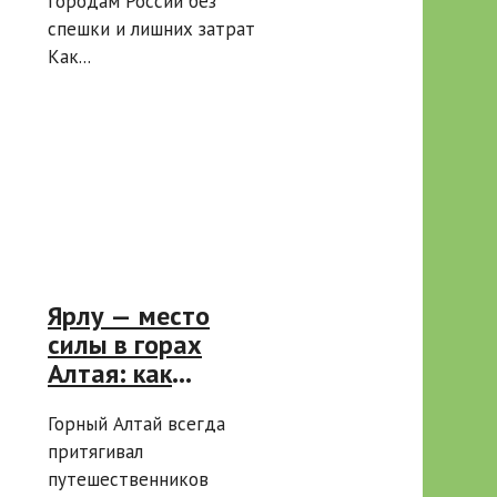
городам России без
спешки и лишних затрат
Как...
Ярлу — место
силы в горах
Алтая: как
доехать и что
Горный Алтай всегда
нужно знать
притягивал
перед поездкой
путешественников