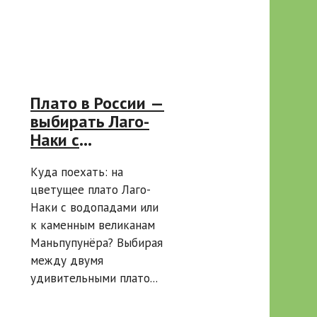
Плато в России —
выбирать Лаго-
Наки с
водопадами или
Куда поехать: на
Маньпупунёр с
цветущее плато Лаго-
каменными
Наки с водопадами или
столбами для
к каменным великанам
поездки?
Маньпупунёра? Выбирая
между двумя
удивительными плато...