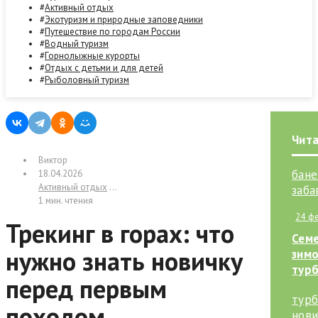
Активный отдых
Экотуризм и природные заповедники
Путешествие по городам России
Водный туризм
Горнолыжные курорты
Отдых с детьми и для детей
Рыболовный туризм
Чита
Виктор
18.04.2026
Активный отдых
/
Публикации
1 мин. чтения
24 ф
Трекинг в горах: что
Сем
нужно знать новичку
зимо
турб
перед первым
выби
тёп
походом
басс