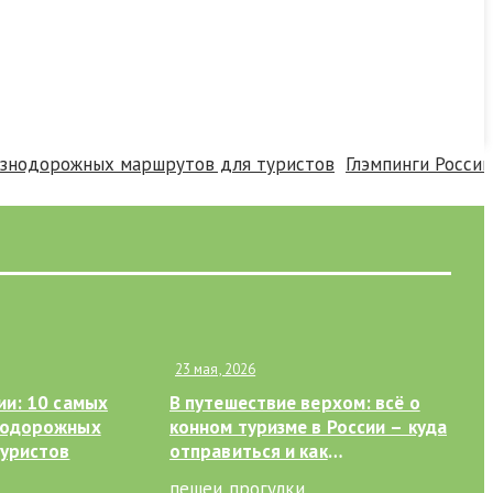
одорожных маршрутов для туристов
Глэмпинги России с п
23 мая, 2026
ии: 10 самых
В путешествие верхом: всё о
нодорожных
конном туризме в России – куда
туристов
отправиться и как
подготовиться