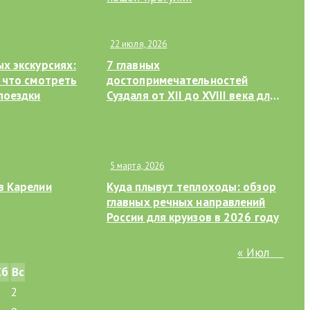
22 июля, 2026
ых экскурсиях:
7 главных
а что смотреть
достопримечательностей
поездки
Суздаля от XII до XVIII века для
пешей прогулки
5 марта, 2026
в Карелии
Куда плывут теплоходы: обзор
главных речных направлений
России для круизов в 2026 году
« Июл
Сб
Вс
1
2