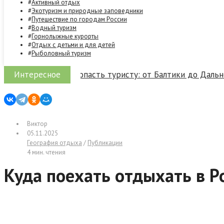
Активный отдых
Экотуризм и природные заповедники
Путешествие по городам России
Водный туризм
Горнолыжные курорты
Отдых с детьми и для детей
Рыболовный туризм
Интересное
ии, куда можно попасть туристу: от Балтики до Дальнего 
Виктор
05.11.2025
География отдыха
/
Публикации
4 мин. чтения
Куда поехать отдыхать в Р