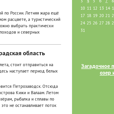
3
4
5
6
7
10
11
12
13
14
й по России. Летняя жара ещё
17
18
19
20
21
мом расцвете, а туристический
24
25
26
27
28
можно выбрать практически
31
 походов и северных
градская область
лета, стоит отправиться на
Загадочное п
здесь наступает период белых
озер 
овится
Петрозаводск
. Отсюда
 острова
Кижи
и
Валаам
. Летом
зёрам, рыбалка и сплавы по
 это не останавливает поток