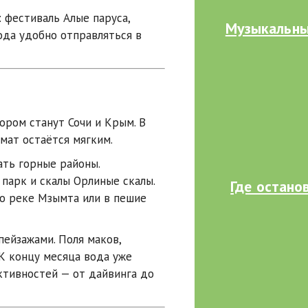
: фестиваль
Алые паруса
,
Музыкальны
ода удобно отправляться в
бором станут
Сочи
и
Крым
. В
имат остаётся мягким.
ать горные районы.
 парк
и скалы
Орлиные скалы
.
Где остано
по реке
Мзымта
или в пешие
ейзажами. Поля маков,
К концу месяца вода уже
ктивностей — от дайвинга до