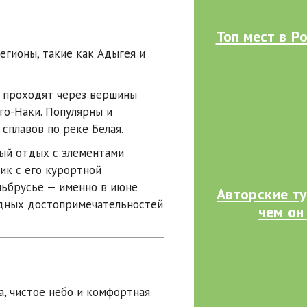
Топ мест в Р
егионы, такие как
Адыгея
и
ы проходят через вершины
го-Наки
. Популярны и
н сплавов по реке
Белая
.
ый отдых с элементами
ик
с его курортной
льбрусье
— именно в июне
Авторские ту
одных достопримечательностей
чем он
, чистое небо и комфортная