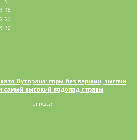
8
9
15
16
22
23
29
30
лато Путорана: горы без вершин, тысячи
и самый высокий водопад страны
31.10.2025