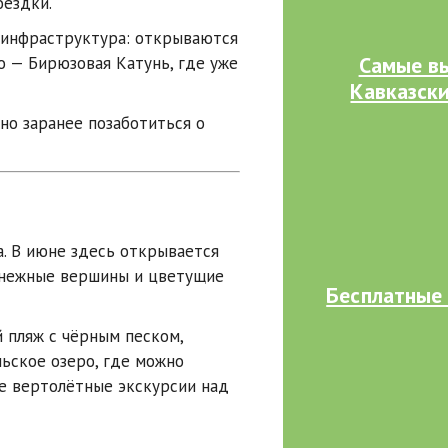
оездки.
 инфраструктура: открываются
Самые вы
то —
Бирюзовая Катунь
, где уже
Кавказск
но заранее позаботиться о
а
. В июне здесь открывается
снежные вершины и цветущие
Бесплатные 
 пляж
с чёрным песком,
ьское озеро
, где можно
е вертолётные экскурсии над