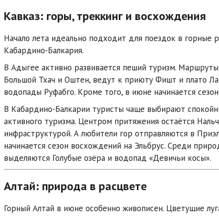
Кавказ: горы, треккинг и восхождения
Начало лета идеально подходит для поездок в горные р
Кабардино-Балкария
.
В Адыгее активно развивается пеший туризм. Маршрут
Большой Тхач
и
Оштен
, ведут к приюту
Фишт
и плато
Ла
водопады
Руфабго
. Кроме того, в июне начинается сезо
В Кабардино-Балкарии туристы чаще выбирают спокойн
активного туризма. Центром притяжения остаётся
Нальч
инфраструктурой. А любители гор отправляются в
Приэ
начинается сезон восхождений на
Эльбрус
. Среди прир
выделяются Голубые озёра и водопад «Девичьи косы».
Алтай: природа в расцвете
Горный Алтай
в июне особенно живописен. Цветущие луга