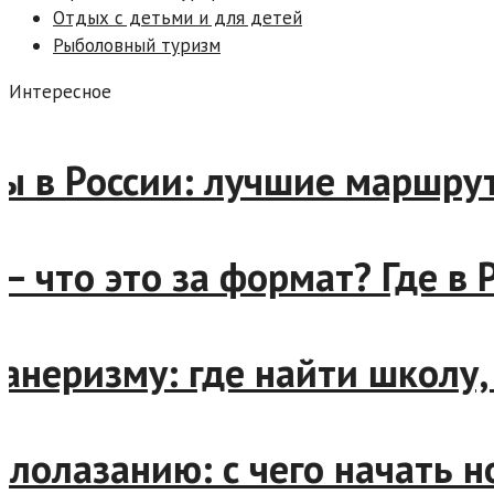
Отдых с детьми и для детей
Рыболовный туризм
Интересное
в России: лучшие маршруты 
что это за формат? Где в Р
ризму: где найти школу, ск
олазанию: с чего начать нов