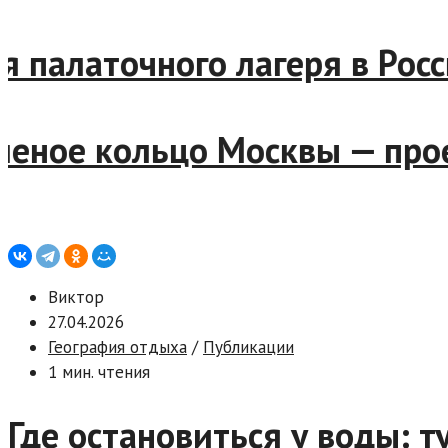
алаточного лагеря в России
ое кольцо Москвы — проехат
Виктор
27.04.2026
География отдыха
/
Публикации
1 мин. чтения
Где остановиться у воды: т