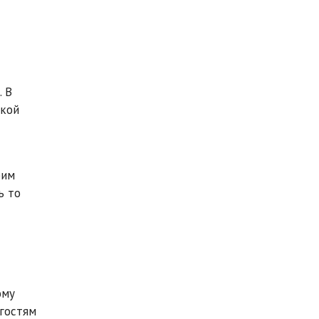
. В
ской
рим
ь то
ому
 гостям