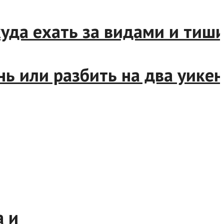
да ехать за видами и тишин
или разбить на два уикенда
а и