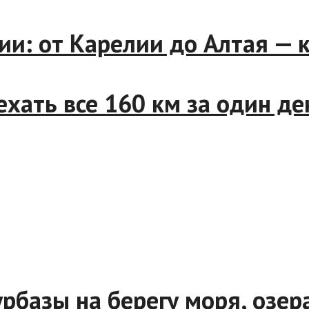
: от Карелии до Алтая — ку
ь все 160 км за один день 
урбазы на берегу моря, озер