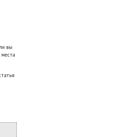
ли вы
 места
статья