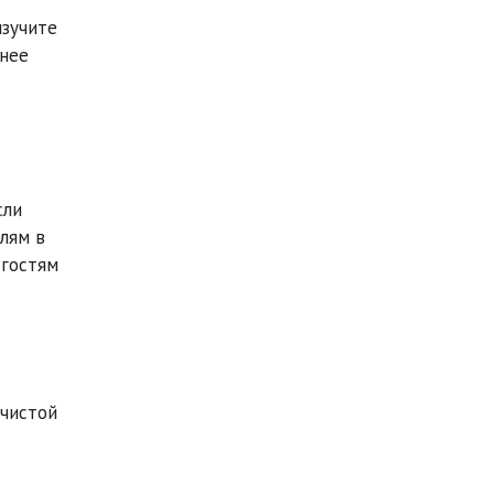
изучите
енее
сли
лям в
 гостям
 чистой