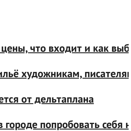
ны, что входит и как выбра
льё художникам, писателям 
ся от дельтаплана
городе попробовать себя на 