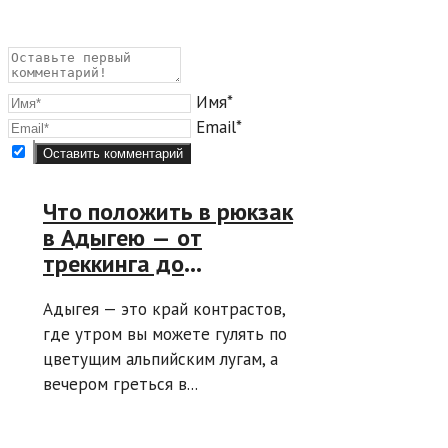
Имя*
Email*
Что положить в рюкзак
в Адыгею — от
треккинга до
спокойного отдыха:
Адыгея — это край контрастов,
советы
где утром вы можете гулять по
путешественникам
цветущим альпийским лугам, а
вечером греться в...