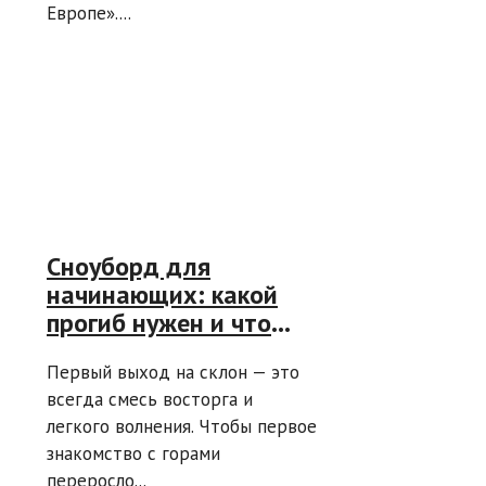
Европе»....
Сноуборд для
начинающих: какой
прогиб нужен и что
еще важно для первых
Первый выход на склон — это
шагов
всегда смесь восторга и
легкого волнения. Чтобы первое
знакомство с горами
переросло...