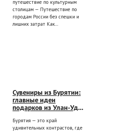
путешествие по культурным
городам России без
столицам — Путешествие по
спешки
городам России без спешки и
лишних затрат Как...
Сувениры из Бурятии:
главные идеи
подарков из Улан-Удэ
и окрестностей
Бурятия — это край
удивительных контрастов, где