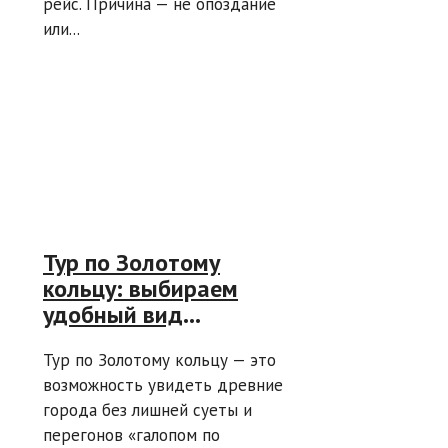
рейс. Причина — не опоздание
или...
Тур по Золотому
кольцу: выбираем
удобный вид
транспорта —
Тур по Золотому кольцу — это
теплоход, автобус или
возможность увидеть древние
поезд
города без лишней суеты и
перегонов «галопом по