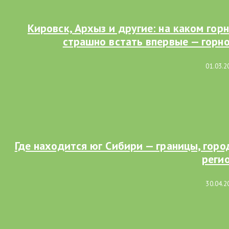
Кировск, Архыз и другие: на каком го
страшно встать впервые — горн
01.03.2
Где находится юг Сибири — границы, гор
реги
30.04.2