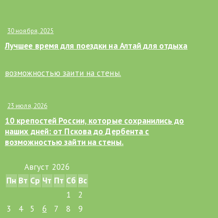
30 ноября, 2025
Лучшее время для поездки на Алтай для отдыха
23 июля, 2026
10 крепостей России, которые сохранились до
наших дней: от Пскова до Дербента с
возможностью зайти на стены.
Август 2026
Пн
Вт
Ср
Чт
Пт
Сб
Вс
1
2
3
4
5
6
7
8
9