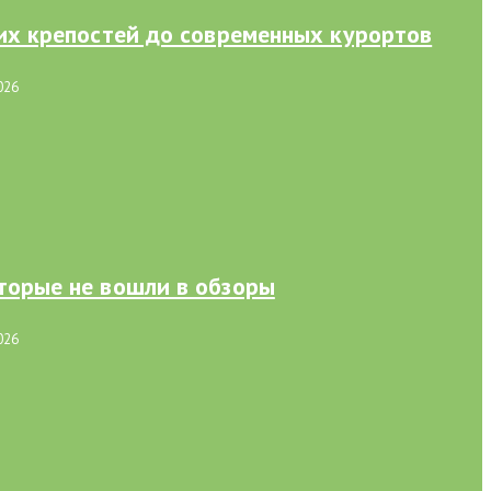
них крепостей до современных курортов
026
торые не вошли в обзоры
026