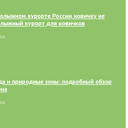
рнолыжном курорте России новичку не
олыжный курорт для новичков
026
ода и природные зоны: подробный обзор
она
026