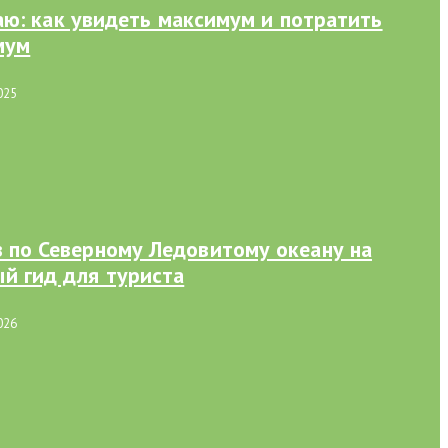
ю: как увидеть максимум и потратить
мум
025
з по Северному Ледовитому океану на
й гид для туриста
026