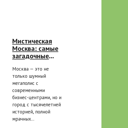
Мистическая
Москва: самые
загадочные
места от
Москва — это не
Кремля до
только шумный
Сокольников
мегаполис с
современными
бизнес-центрами, но и
город с тысячелетней
историей, полной
мрачных...