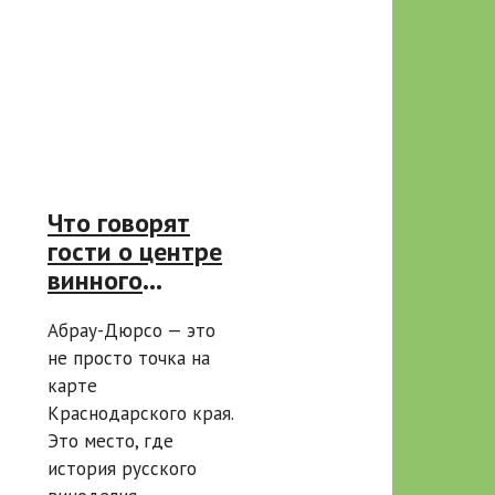
Что говорят
гости о центре
винного
туризма Абрау-
Абрау-Дюрсо — это
Дюрсо: 3
не просто точка на
главных
карте
впечатления
Краснодарского края.
Это место, где
история русского