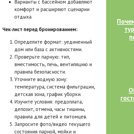
Варианты с бассейном добавляют
комфорт и расширяют сценарии
отдыха.
Почем
тур
Чек‑лист перед бронированием:
п
Определите формат: уединенный
дом или база с активностями.
Проверьте парную: тип,
вместимость, печь, вентиляцию и
правила безопасности.
Уточните водную зону:
температура, система фильтрации,
О
детская зона, график уборки.
гост
Изучите условия: предоплата,
депозит, отмена, часы тишины,
правила для детей и питомцев.
Запросите фото/видео текущего
состояния парной, мойки и