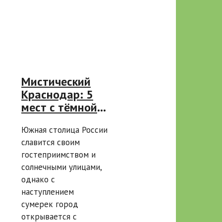
Мистический
Краснодар: 5
мест с тёмной
историей и
Южная столица России
жуткой
славится своим
атмосферой
гостеприимством и
солнечными улицами,
однако с
наступлением
сумерек город
открывается с