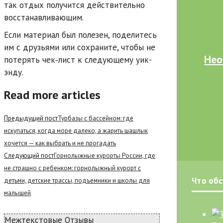
так отдых получится действительно
восстанавливающим.
Если материал был полезен, поделитесь
им с друзьями или сохраните, чтобы не
Нео
потерять чек‑лист к следующему уик-
энду.
Read more articles
Предыдущий пост
Турбазы с бассейном: где
искупаться, когда море далеко, а жарить шашлык
хочется — как выбрать и не прогадать
Следующий пост
Горнолыжные курорты России, где
не страшно с ребенком: горнолыжный курорт с
Что об
детьми, детские трассы, подъемники и школы для
малышей
Межтекстовые Отзывы