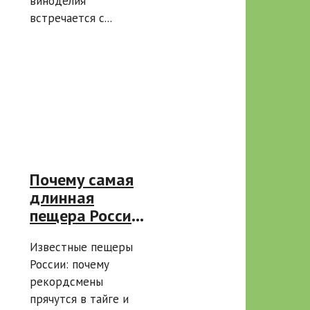
виноделия
встречается с...
Почему самая
длинная
пещера России
скрыта в
Известные пещеры
сибирской
России: почему
тайге, а самая
рекордсмены
глубокая носит
прячутся в тайге и
имя персонажа