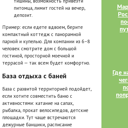
тишины, возможность привезти
Мар
питомца, лимит гостей на вечер,
Рос
депозит.
по
Пример: если едете вдвоем, берите
пу
компактный коттедж с панорамной
парной и купелью. Для компании из 6–8
человек смотрите дом с большой
гостиной, просторной моечной и
террасой — так всем будет комфортно.
Где н
База отдыха с баней
чег
п
База с развитой территорией подойдет,
поп
если хотите совместить баню с
активностями: катание на сапах,
рыбалка, прокат велосипедов, детские
площадки. Тут чаще встречаются
дежурные банщики, расписание