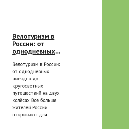
Велотуризм в
России: от
однодневных
выездов до
Велотуризм в России:
кругосветных
от однодневных
путешествий
выездов до
кругосветных
путешествий на двух
колёсах Всё больше
жителей России
открывают для...