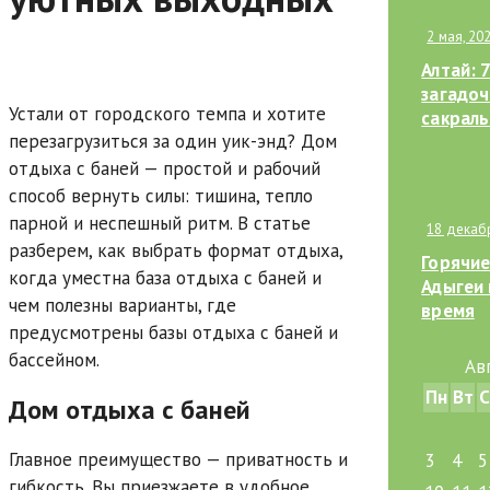
перест
2 мая, 20
коммен
экспер
Алтай: 
загадоч
Устали от городского темпа и хотите
сакраль
перезагрузиться за один уик-энд? Дом
где исп
желани
отдыха с баней — простой и рабочий
способ вернуть силы: тишина, тепло
парной и неспешный ритм. В статье
18 декаб
разберем, как выбрать формат отдыха,
Горячие
когда уместна база отдыха с баней и
Адыгеи 
чем полезны варианты, где
время
предусмотрены базы отдыха с баней и
бассейном.
Ав
Пн
Вт
С
Дом отдыха с баней
Главное преимущество — приватность и
3
4
5
гибкость. Вы приезжаете в удобное