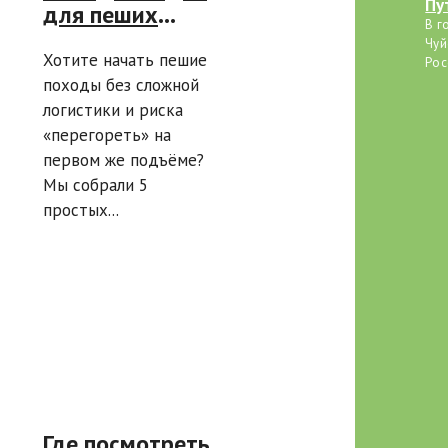
Пу
для пеших
пу
В г
походов: 5
Чуй
Хотите начать пешие
простых треков
Рос
походы без сложной
от турбаз для
логистики и риска
новичков
«перегореть» на
первом же подъёме?
Мы собрали 5
простых...
Где посмотреть