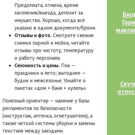
Предоплата, отмена, время
заселения/выезда, депозит за
Бюд
имущество. Хорошо, когда всё
Гор
указано в одном документе/брони.
макси
Отзывы и фото.
Смотрите свежие
снимки парной и мойки, читайте
отзывы про чистоту, температуру
и работу персонала.
Сезонность и цены.
Пик —
праздники и лето; выгоднее —
будни и межсезонье. Узнайте о
Скуч
пакетах «дом + баня + купель».
отпус
Полезный ориентир — наличие у базы
регламентов по безопасности
(инструктаж, аптечка, огнетушители), а
также четкой системы уборки и замены
текстиля между заездами.