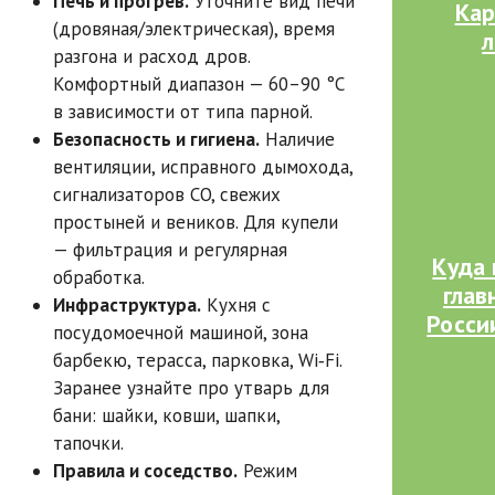
Печь и прогрев.
Уточните вид печи
Кар
(дровяная/электрическая), время
л
разгона и расход дров.
Комфортный диапазон — 60–90 °C
в зависимости от типа парной.
Безопасность и гигиена.
Наличие
вентиляции, исправного дымохода,
сигнализаторов CO, свежих
простыней и веников. Для купели
— фильтрация и регулярная
Куда 
обработка.
глав
Инфраструктура.
Кухня с
Росси
посудомоечной машиной, зона
барбекю, терасса, парковка, Wi‑Fi.
Заранее узнайте про утварь для
бани: шайки, ковши, шапки,
тапочки.
Правила и соседство.
Режим