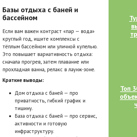
Базы отдыха с баней и
бассейном
Ту
в
Если вам важен контраст «пар — вода»
тр
круглый год, ищите комплексы с
тёплым бассейном или уличной купелью.
Это повышает вариативность отдыха:
сначала прогрев, затем плавание или
прохладная ванна, релакс в лаунж-зоне.
Краткие выводы:
Топ 
Дом отдыха с баней — про
объек
приватность, гибкий график и
тишину.
База отдыха с баней — про сервис,
активности и готовую
инфраструктуру.