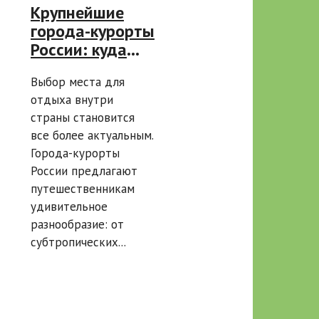
Крупнейшие
города-курорты
России: куда
поехать и что
Выбор места для
посмотреть:
отдыха внутри
руководство по
страны становится
отдыху
все более актуальным.
Города-курорты
России предлагают
путешественникам
удивительное
разнообразие: от
субтропических...