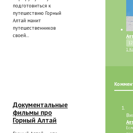
новичков и
подготовиться к
опытных
путешествию Горный
всадников
Алтай манит
путешественников
своей...
Ал
12
1 К
Коммен
Документальные
фильмы про
Ви
Горный Алтай
Ал
Есл