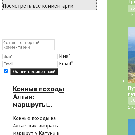
Тр
Посмотреть все комментарии
26
1 К
Имя*
Email*
Конные походы
Пу
пу
Алтая:
26
маршруты
1 К
вдоль Катуни с
Конные походы на
ночёвками в
Алтае: как выбрать
горах для
маршрут у Катуни и