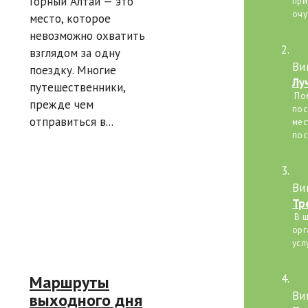
Горный Алтай — это
при
очу
место, которое
невозможно охватить
взглядом за одну
Ви
поездку. Многие
Лу
путешественники,
дл
Пом
прежде чем
пос
отправиться в...
мес
пос
Ви
Тр
В ш
орг
усл
Маршруты
Ви
выходного дня