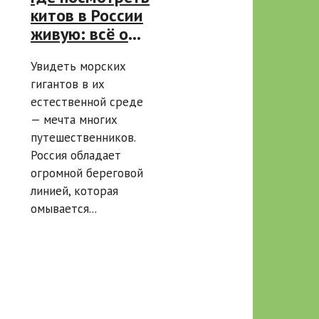
китов в России
живую: всё о
местах
Увидеть морских
обитания и
гигантов в их
лучших точках
естественной среде
для
— мечта многих
наблюдения
путешественников.
Россия обладает
огромной береговой
линией, которая
омывается...