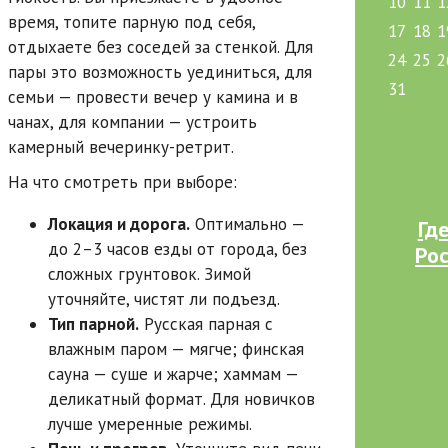
10
11
1
время, топите парную под себя,
17
18
1
отдыхаете без соседей за стенкой. Для
24
25
2
пары это возможность уединиться, для
31
семьи — провести вечер у камина и в
чанах, для компании — устроить
камерный вечеринку-ретрит.
На что смотреть при выборе:
Локация и дорога.
Оптимально —
Гд
до 2–3 часов езды от города, без
Рос
сложных грунтовок. Зимой
уточняйте, чистят ли подъезд.
Тип парной.
Русская парная с
влажным паром — мягче; финская
сауна — суше и жарче; хаммам —
деликатный формат. Для новичков
лучше умеренные режимы.