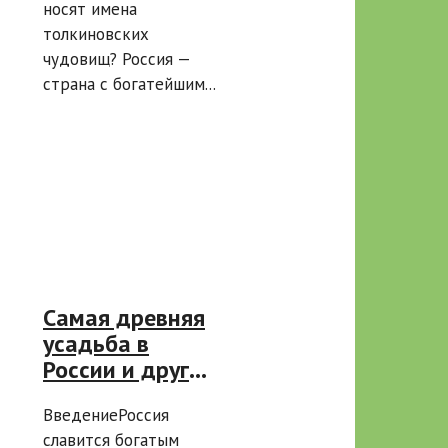
носят имена
Толкина?
толкиновских
чудовищ? Россия —
страна с богатейшим...
Самая древняя
усадьба в
России и другие
старинные
ВведениеРоссия
усадьбы,
славится богатым
которые стоит