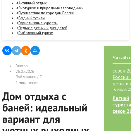
Активный отдых
Экотуризм и природные заповедники
Путешествие по городам России
Водный туризм
Горнолыжные курорты
Отдых с детьми и для детей
Рыболовный туризм
Читайте
Виктор
26.03.2026
Публикации
/
Турбазы и загородный отдых
1 мин. чтения
6 июля, 2
Дом отдыха с
Летний
баней: идеальный
туристи
сезон 2
вариант для
России:
цены и 
уютных выходных
фоне с