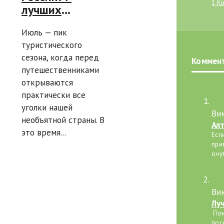
1 К
лучших
направлений
Июль — пик
для моря,
туристического
походов и
сезона, когда перед
экскурсий
Коммен
путешественниками
открываются
практически все
уголки нашей
Ви
необъятной страны. В
Ал
это время...
Есл
при
очу
Ви
Лу
дл
Пом
пос