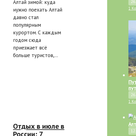
Алтай зимой: куда
26
1 К
нужно поехать Алтай
давно стал
популярным
курортом. С каждым
годом сюда
приезжает всё
больше туристов,...
Пу
пу
26
1 К
Ал
Отдых в июле в
12
России: 7