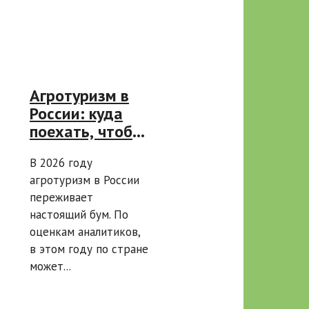
Агротуризм в
России: куда
поехать, чтобы
отдохнуть на
В 2026 году
природе и
агротуризм в России
попробовать
переживает
настоящие
настоящий бум. По
фермерские
оценкам аналитиков,
продукты
в этом году по стране
может...