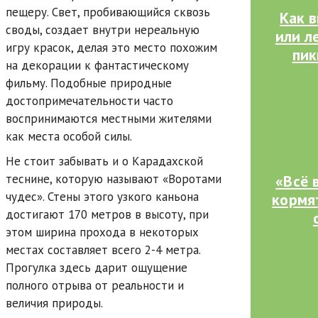
пещеру. Свет, пробивающийся сквозь
Как 
своды, создает внутри нереальную
или л
игру красок, делая это место похожим
пик
на декорации к фантастическому
фильму. Подобные природные
достопримечательности часто
воспринимаются местными жителями
как места особой силы.
Не стоит забывать и о Карадахской
«Всё 
теснине, которую называют «Воротами
чудес». Стены этого узкого каньона
кормят
достигают 170 метров в высоту, при
этом ширина прохода в некоторых
местах составляет всего 2-4 метра.
Прогулка здесь дарит ощущение
полного отрыва от реальности и
величия природы.