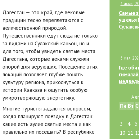
3 июля, 2
Дагестан — это край, где вековые
Самые 
ущелья 
традиции тесно переплетаются с
Сулакск
величественной природой.
Гуамско
Путешественники едут сюда не только
Мурады
за видами на Сулакский каньон, но и
ущелья
для того, чтобы увидеть святые места
Дагестана, которые веками служили
3 мая, 20
опорой для верующих. Посещение этих
Где оби
локаций позволяет глубже понять
гималай
медведь
культуру региона, прикоснуться к
— от Пр
истории Кавказа и ощутить особую
Амурско
Ав
умиротворяющую энергетику.
Пн
Вт
С
Многие туристы задаются вопросом,
когда планируют поездку в Дагестан:
3
4
5
какие есть аулие святые места и как
правильно их посещать? В республике
10
11
1