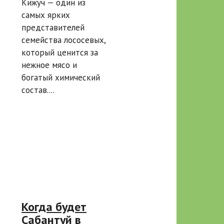
Кижуч — один из
полезна для
самых ярких
здоровья: как
представителей
выбрать и на
семейства лососевых,
что обратить
который ценится за
внимание
нежное мясо и
богатый химический
состав....
Когда будет
Сабантуй в