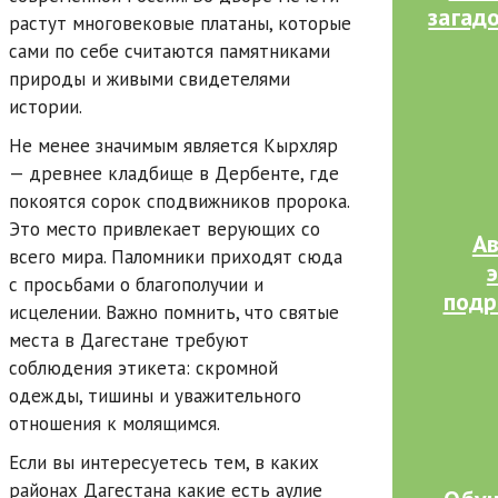
загад
растут многовековые платаны, которые
сами по себе считаются памятниками
природы и живыми свидетелями
истории.
Не менее значимым является Кырхляр
— древнее кладбище в Дербенте, где
покоятся сорок сподвижников пророка.
Это место привлекает верующих со
А
всего мира. Паломники приходят сюда
с просьбами о благополучии и
подр
исцелении. Важно помнить, что святые
места в Дагестане требуют
соблюдения этикета: скромной
одежды, тишины и уважительного
отношения к молящимся.
Если вы интересуетесь тем, в каких
районах Дагестана какие есть аулие