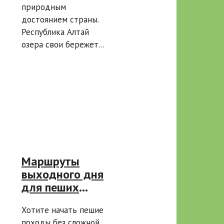
природным
достоянием страны.
Республика Алтай
озера свои бережет...
Маршруты
выходного дня
для пеших
походов: 5
Хотите начать пешие
простых треков
походы без сложной