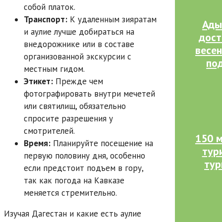
собой платок.
Транспорт:
К удаленным зияратам
Ады
и аулие лучше добираться на
дост
внедорожнике или в составе
весен
организованной экскурсии с
по
местным гидом.
Этикет:
Прежде чем
фотографировать внутри мечетей
или святилищ, обязательно
спросите разрешения у
смотрителей.
150 м
Время:
Планируйте посещение на
тур
первую половину дня, особенно
тур
если предстоит подъем в гору,
так как погода на Кавказе
меняется стремительно.
Изучая Дагестан и какие есть аулие