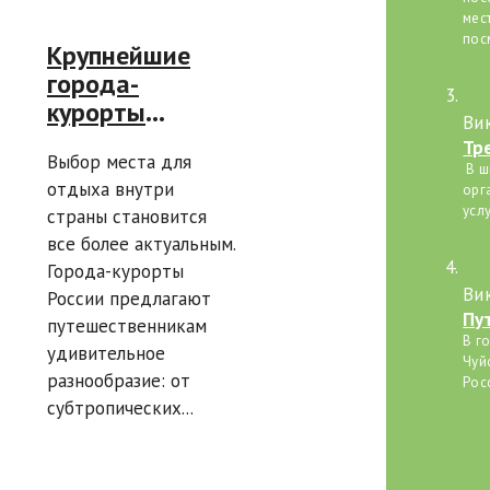
мес
пос
Крупнейшие
города-
курорты
Ви
России: куда
Тре
Выбор места для
поехать и что
В ш
отдыха внутри
посмотреть:
орг
усл
страны становится
руководство по
все более актуальным.
отдыху
Города-курорты
Ви
России предлагают
Пу
путешественникам
пу
В г
удивительное
Чуй
разнообразие: от
Рос
субтропических...