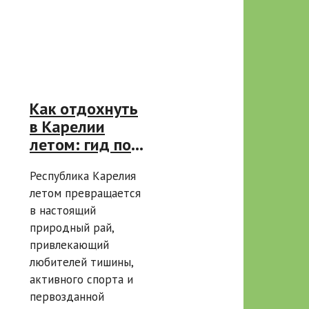
Как отдохнуть
в Карелии
летом: гид по
лучшим местам
Республика Карелия
и советы
летом превращается
туристам
в настоящий
природный рай,
привлекающий
любителей тишины,
активного спорта и
первозданной