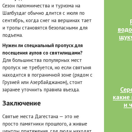
Сезон паломничества и туризма на
Шалбуздаг обычно длится с июля по
сентябрь, когда снег на вершинах тает
и тропы становятся безопасными для
водо
подъема.
щуку
Нужен ли специальный пропуск для
посещения аулов со святилищами?
Для большинства популярных мест
пропуск не требуется, но если святыня
находится в пограничной зоне (рядом с
Грузией или Азербайджаном), стоит
Сер
заранее уточнить правила въезда.
какие
Заключение
и 
Святые места Дагестана — это не
просто памятники прошлого, а живые
центры притяжения, где люди находят