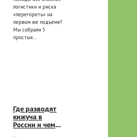
от турбаз для
логистики и риска
новичков
«перегореть» на
первом же подъёме?
Мы собрали 5
простых...
Где разводят
кижуча в
России и чем
эта рыба