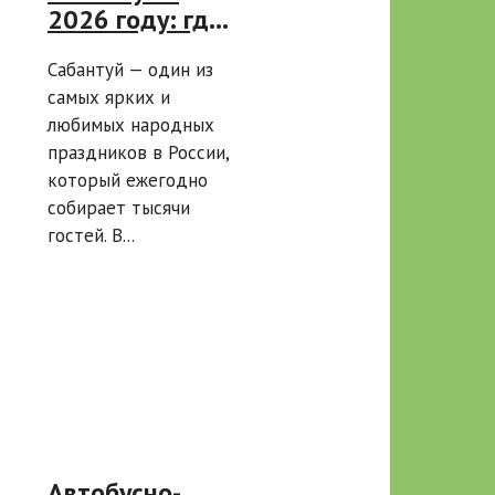
2026 году: где
пройдет
Сабантуй — один из
праздник на 5
самых ярких и
самых
любимых народных
масштабных
праздников в России,
площадках
который ежегодно
России
собирает тысячи
гостей. В...
Автобусно-