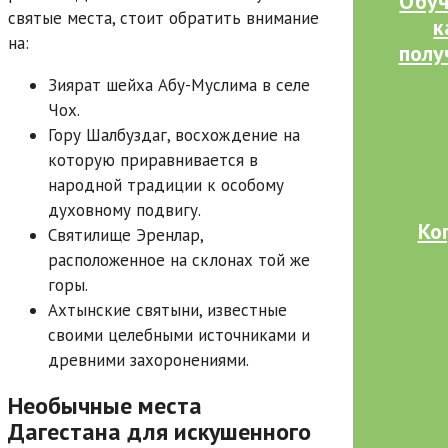
Обуч
святые места, стоит обратить внимание
к
на:
полу
Зиярат шейха Абу-Муслима в селе
Чох.
Гору Шалбуздаг, восхождение на
которую приравнивается в
народной традиции к особому
духовному подвигу.
Ко
Святилище Эренлар,
расположенное на склонах той же
горы.
Ахтынские святыни, известные
своими целебными источниками и
древними захоронениями.
Необычные места
Дагестана для искушенного