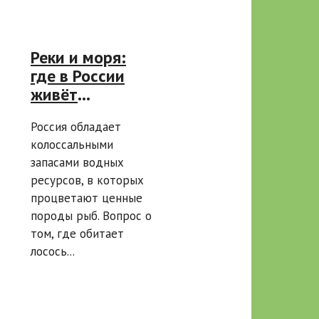
Реки и моря:
где в России
живёт
тихоокеанский
Россия обладает
и
колоссальными
атлантический
запасами водных
лосось
ресурсов, в которых
процветают ценные
породы рыб. Вопрос о
том, где обитает
лосось...