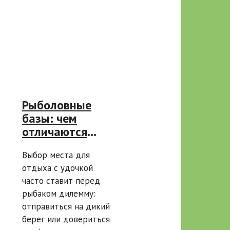
Рыболовные
базы: чем
отличаются
спортивные от
Выбор места для
любительских и
отдыха с удочкой
где ловить по-
часто ставит перед
крупному
рыбаком дилемму:
отправиться на дикий
берег или довериться