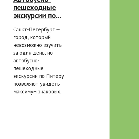
пешеходные
экскурсии по
Питеру:
Санкт-Петербург —
подробный гид
город, который
для туристов
невозможно изучить
за один день, но
автобусно-
пешеходные
экскурсии по Питеру
позволяют увидеть
максимум знаковых...