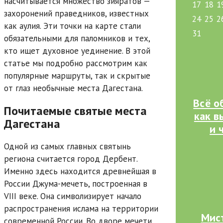
насчитывается множество зияратов —
17
18
1
захоронений праведников, известных
24
25
2
как аулия. Эти точки на карте стали
31
обязательными для паломников и тех,
кто ищет духовное уединение. В этой
статье мы подробно рассмотрим как
популярные маршруты, так и скрытые
от глаз необычные места Дагестана.
Всё о
Почитаемые святые места
как в
Дагестана
и 
Одной из самых главных святынь
региона считается город Дербент.
Именно здесь находится древнейшая в
России Джума-мечеть, построенная в
VIII веке. Она символизирует начало
распространения ислама на территории
Мис
современной России. Во дворе мечети