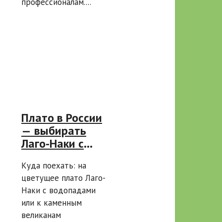
профессионалам....
Плато в России
— выбирать
Лаго-Наки с
водопадами
Куда поехать: на
или
цветущее плато Лаго-
Маньпупунёр с
Наки с водопадами
каменными
или к каменным
столбами для
великанам
поездки?