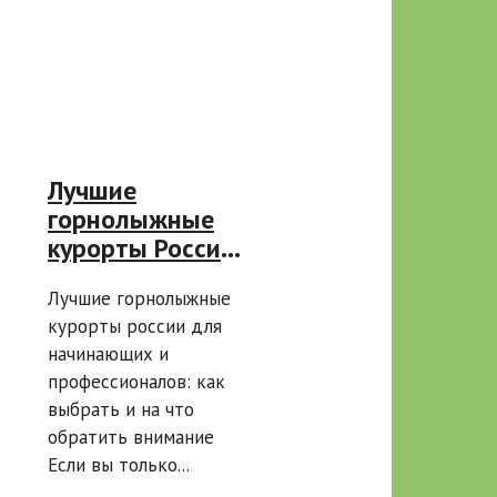
Лучшие
горнолыжные
курорты России
для
Лучшие горнолыжные
начинающих и
курорты россии для
профессионалов
начинающих и
профессионалов: как
выбрать и на что
обратить внимание
Если вы только...