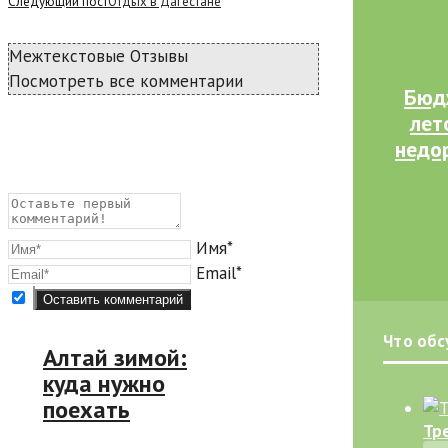
Следующий пост
Отдых в Дагестане
Межтекстовые Отзывы
Посмотреть все комментарии
Бюд
лет
недо
Имя*
Email*
Что об
Алтай зимой:
куда нужно
поехать
Тре