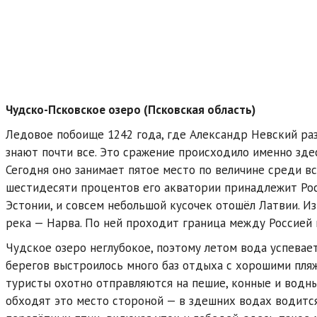
Чудско-Псковское озеро (Псковская область)
Ледовое побоище 1242 года, где Александр Невский ра
знают почти все. Это сражение происходило именно зде
Сегодня оно занимает пятое место по величине среди в
шестидесяти процентов его акватории принадлежит Рос
Эстонии, и совсем небольшой кусочек отошёл Латвии. И
река — Нарва. По ней проходит граница между Россией 
Чудское озеро неглубокое, поэтому летом вода успевае
берегов выстроилось много баз отдыха с хорошими пляж
туристы охотно отправляются на пешие, конные и водны
обходят это место стороной — в здешних водах водится