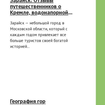
Зарайск: Отзывы
путешественников о
Кремле, водонапорной
башне и других
Зарайск — небольшой город в
достопримечательностях
Московской области, который с
каждым годом привлекает все
больше туристов своей богатой
историей...
География гор