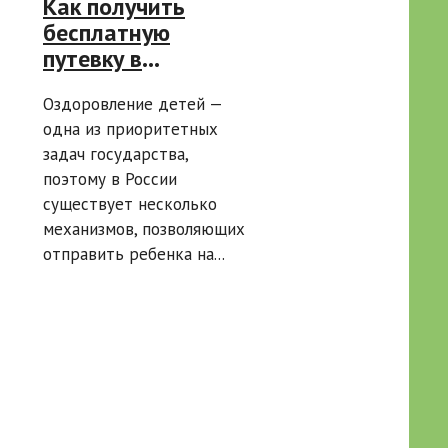
Как получить
бесплатную
путевку в
санаторий для
Оздоровление детей —
ребенка:
одна из приоритетных
инструкция для
задач государства,
родителей
поэтому в России
существует несколько
механизмов, позволяющих
отправить ребенка на...