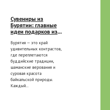
Сувениры из
Бурятии: главные
идеи подарков из
Улан-Удэ и
Бурятия — это край
окрестностей
удивительных контрастов,
где переплетаются
буддийские традиции,
шаманские верования и
суровая красота
байкальской природы.
Каждый...