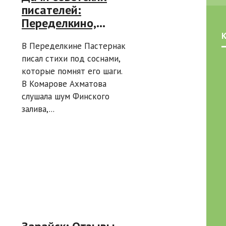
писателей:
Переделкино,
Комарово, Ялта —
В Переделкине Пастернак
что посмотреть и
писал стихи под соснами,
как добраться
которые помнят его шаги.
В Комарове Ахматова
слушала шум Финского
залива,...