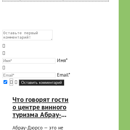
Имя*
Email*
Что говорят гости
о центре винного
туризма Абрау-
Дюрсо: 3 главных
Абрау-Дюрсо — это не
впечатления