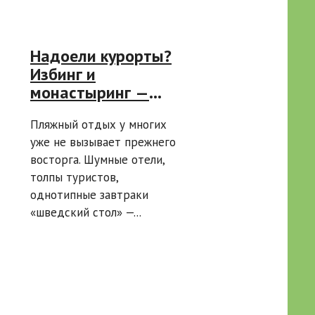
Надоели курорты?
Избинг и
монастыринг —
что это и куда
Пляжный отдых у многих
поехать за
уже не вызывает прежнего
вдохновением
восторга. Шумные отели,
толпы туристов,
однотипные завтраки
«шведский стол» —...