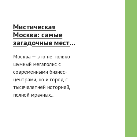
Мистическая
Москва: самые
загадочные места
от Кремля до
Москва — это не только
Сокольников
шумный мегаполис с
современными бизнес-
центрами, но и город с
тысячелетней историей,
полной мрачных...