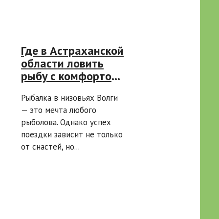
Где в Астраханской
области ловить
рыбу с комфортом:
обзор баз по
Рыбалка в низовьях Волги
районам
— это мечта любого
рыболова. Однако успех
поездки зависит не только
от снастей, но...