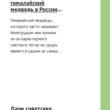
гималайский
медведь в России
— от Приморья до
Гималайский медведь,
Амурской области
которого часто называют
белогрудым или лунным
из-за характерного
светлого пятна на груди,
является одним из самых...
Дачи советских