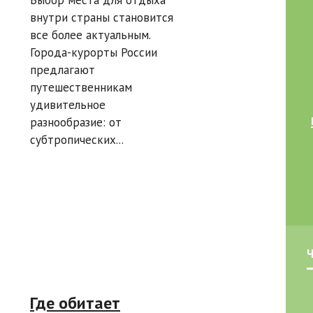
посмотреть:
внутри страны становится
руководство по
все более актуальным.
отдыху
Города-курорты России
предлагают
путешественникам
удивительное
разнообразие: от
субтропических...
Где обитает