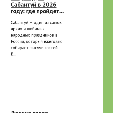
Сабантуй в 2026
году: где пройдет
праздник на 5
Сабантуй — один из самых
самых
ярких и любимых
масштабных
народных праздников в
площадках России
России, который ежегодно
собирает тысячи гостей.
В...
Лучшие озера