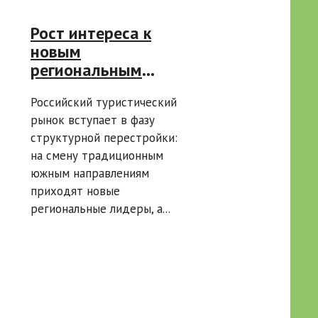
Рост интереса к
новым
региональным
направлениям: как
Российский туристический
меняется
рынок вступает в фазу
туристический
структурной перестройки:
рынок России —
на смену традиционным
комментарии
южным направлениям
экспертов
приходят новые
региональные лидеры, а...