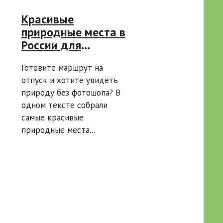
Красивые
природные места в
России для
путешествия:
Готовите маршрут на
маршруты на
отпуск и хотите увидеть
любой сезон —
природу без фотошопа? В
самые красивые
одном тексте собрали
природные места
самые красивые
России
природные места...